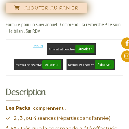
AJOUTER AU PANIER
Formule pour un suivi annuel . Comprend : la recherche + le soin
+ le bilan . Sur RDV
Tweeter
Autoriser
Pinterest est désactivé.
Autoriser
Autoriser
Facebook est désactivé.
Facebook est désactivé.
Description
Les Packs
comprennent
:
2 , 3 , ou 4 séances (réparties dans l'année)

Dés que la commande a été effectuée

nb :